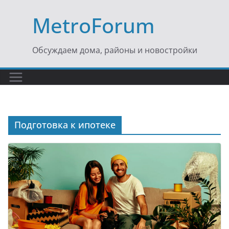
Перейти
MetroForum
к
содержимому
Обсуждаем дома, районы и новостройки
Подготовка к ипотеке