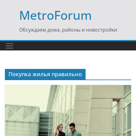
Перейти
MetroForum
к
содержимому
Обсуждаем дома, районы и новостройки
Покупка жилья правильно