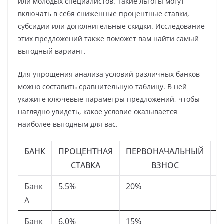
или молодых специалистов. Такие льготы могут
включать в себя сниженные процентные ставки,
субсидии или дополнительные скидки. Исследование
этих предложений также поможет вам найти самый
выгодный вариант.
Для упрощения анализа условий различных банков
можно составить сравнительную таблицу. В ней
укажите ключевые параметры предложений, чтобы
наглядно увидеть, какое условие оказывается
наиболее выгодным для вас.
БАНК
ПРОЦЕНТНАЯ
ПЕРВОНАЧАЛЬНЫЙ
Д
СТАВКА
ВЗНОС
П
Банк
5.5%
20%
Б
А
к
Банк
6.0%
15%
С